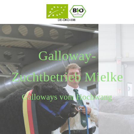
Galloway-
Zuchtbetrieb Mielke
Galloways vom Hochwang