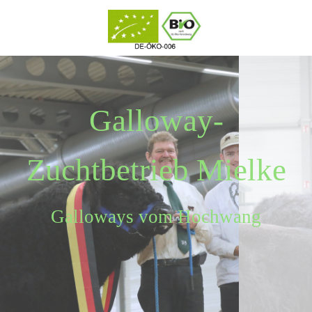
Galloway-
Zuchtbetrieb Mielke
Galloways vom Hochwang